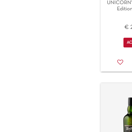
UNICORN'S
Editio
€ 
Qu
AC