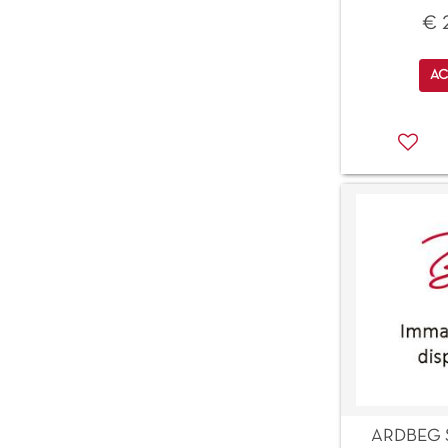
€ 
Qu
AC
ARDBEG S