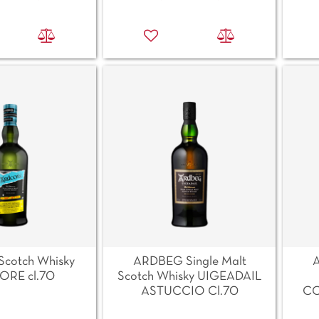
cotch Whisky
ARDBEG Single Malt
A
RE cl.70
Scotch Whisky UIGEADAIL
ASTUCCIO Cl.70
CO