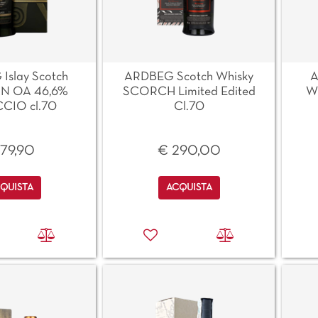
Islay Scotch
ARDBEG Scotch Whisky
A
AN OA 46,6%
SCORCH Limited Edited
Wh
CIO cl.70
Cl.70
79,90
€ 290,00
antità
Quantità
QUISTA
ACQUISTA