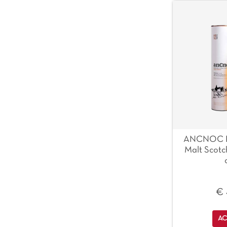
ANCNOC Hi
Malt Scotch
€ 
Qu
AC