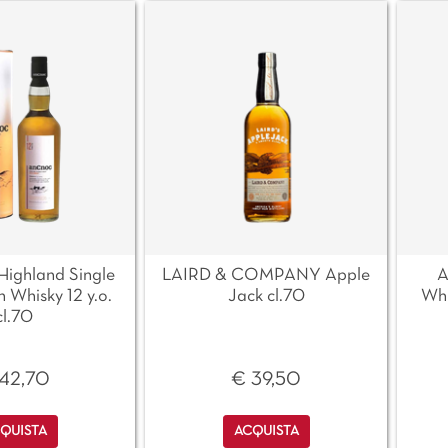
ghland Single
LAIRD & COMPANY Apple
A
 Whisky 12 y.o.
Jack cl.70
Whi
cl.70
42,70
€ 39,50
antità
Quantità
QUISTA
ACQUISTA