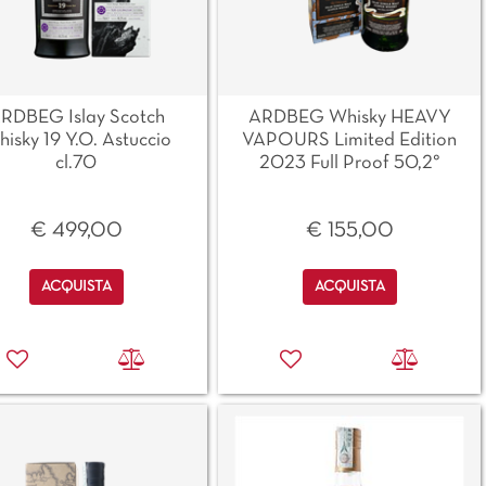
RDBEG Islay Scotch
ARDBEG Whisky HEAVY
isky 19 Y.O. Astuccio
VAPOURS Limited Edition
cl.70
2023 Full Proof 50,2°
€ 499,00
€ 155,00
Quantità
Quantità
ACQUISTA
ACQUISTA