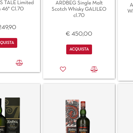
 TALE Limited
ARDBEG Single Malt
A
n 46° Cl.70
Scotch Whisky GALILEO
Wh
cl.70
249,90
€ 450,00
antità
QUISTA
Quantità
ACQUISTA