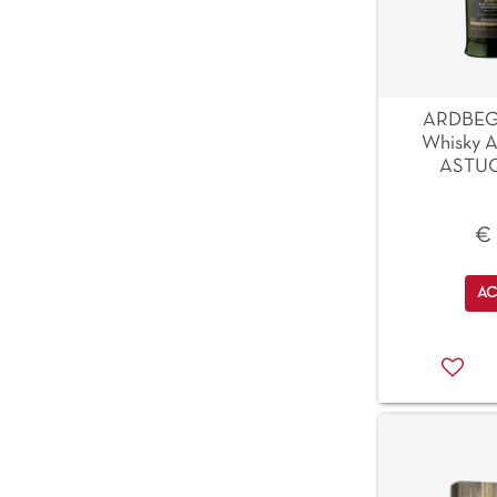
ARDBEG 
Whisky 
ASTUC
€ 
Qu
AC