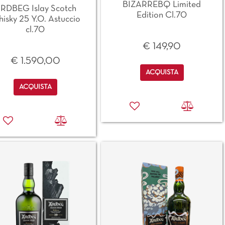
BIZARREBQ Limited
RDBEG Islay Scotch
Edition Cl.70
isky 25 Y.O. Astuccio
cl.70
€ 149,90
€ 1.590,00
Quantità
ACQUISTA
Quantità
ACQUISTA