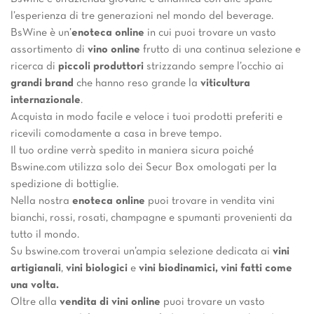
l’esperienza di tre generazioni nel mondo del beverage.
BsWine è un’
enoteca online
in cui puoi trovare un vasto
assortimento di
vino online
frutto di una continua selezione e
ricerca di
piccoli produttori
strizzando sempre l’occhio ai
grandi brand
che hanno reso grande la
viticultura
internazionale
.
Acquista in modo facile e veloce i tuoi prodotti preferiti e
ricevili comodamente a casa in breve tempo.
Il tuo ordine verrà spedito in maniera sicura poiché
Bswine.com utilizza solo dei Secur Box omologati per la
spedizione di bottiglie.
Nella nostra
enoteca online
puoi trovare in vendita vini
bianchi, rossi, rosati, champagne e spumanti provenienti da
tutto il mondo.
Su bswine.com troverai un’ampia selezione dedicata ai
vini
artigianali
,
vini biologici
e
vini biodinamici, vini fatti come
una volta.
Oltre alla
vendita di vini online
puoi trovare un vasto