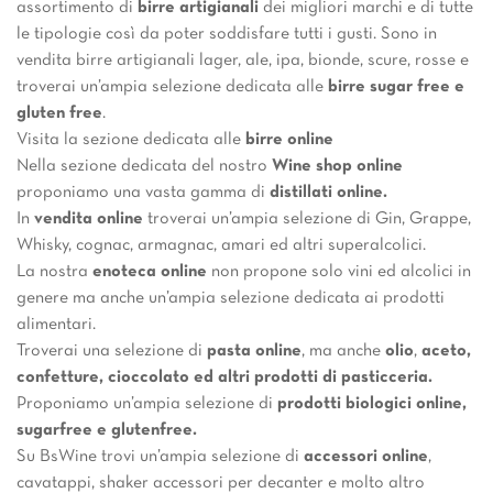
assortimento di
birre artigianali
dei migliori marchi e di tutte
le tipologie così da poter soddisfare tutti i gusti. Sono in
vendita birre artigianali lager, ale, ipa, bionde, scure, rosse e
troverai un’ampia selezione dedicata alle
birre sugar free e
gluten free
.
Visita la sezione dedicata alle
birre online
Nella sezione dedicata del nostro
Wine shop online
proponiamo una vasta gamma di
distillati online.
In
vendita online
troverai un’ampia selezione di Gin, Grappe,
Whisky, cognac, armagnac, amari ed altri superalcolici.
La nostra
enoteca online
non propone solo vini ed alcolici in
genere ma anche un’ampia selezione dedicata ai prodotti
alimentari.
Troverai una selezione di
pasta online
, ma anche
olio
,
aceto,
confetture, cioccolato ed altri prodotti di pasticceria.
Proponiamo un’ampia selezione di
prodotti biologici online,
sugarfree e glutenfree.
Su BsWine trovi un’ampia selezione di
accessori online
,
cavatappi, shaker accessori per decanter e molto altro