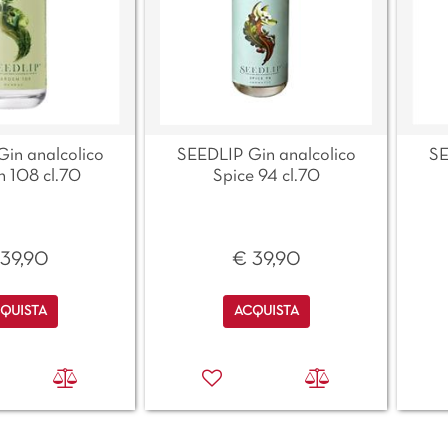
in analcolico
SEEDLIP Gin analcolico
SE
 108 cl.70
Spice 94 cl.70
39,90
€ 39,90
antità
Quantità
QUISTA
ACQUISTA