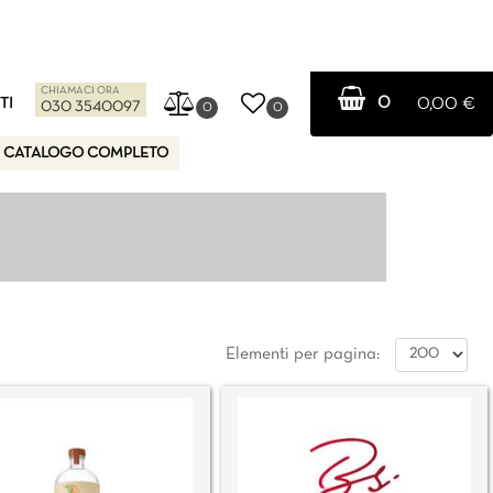
CHIAMACI ORA
0
TI
0,00 €
030 3540097
0
0
CATALOGO COMPLETO
Elementi per pagina: