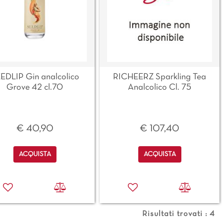
EDLIP Gin analcolico
RICHEERZ Sparkling Tea
Grove 42 cl.70
Analcolico Cl. 75
€ 40,90
€ 107,40
Quantità
Quantità
ACQUISTA
ACQUISTA
Risultati trovati : 4