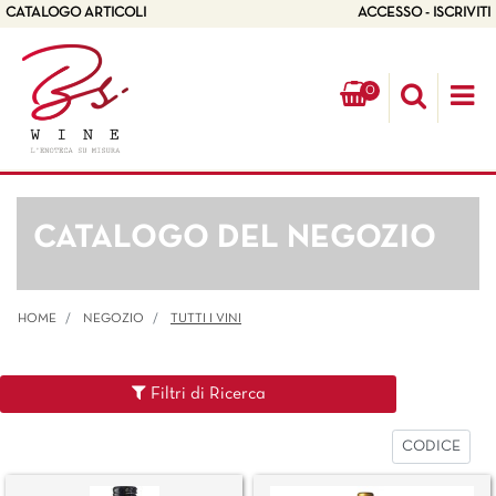
CATALOGO ARTICOLI
ACCESSO - ISCRIVITI
0
Op
CATALOGO DEL NEGOZIO
HOME
NEGOZIO
TUTTI I VINI
Filtri di Ricerca