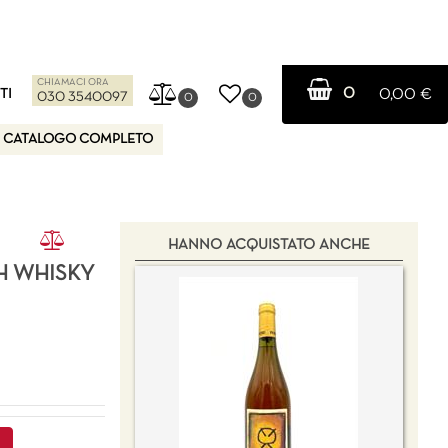
CHIAMACI ORA
0
TI
0,00 €
030 3540097
0
0
CATALOGO COMPLETO
HANNO ACQUISTATO ANCHE
H WHISKY