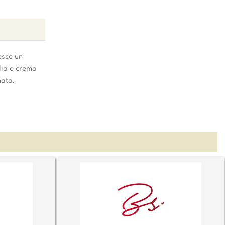
esce un
lia e crema
mata.