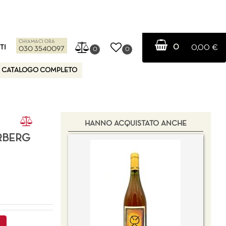
CHIAMACI ORA
0
TI
0,00 €
030 3540097
0
0
CATALOGO COMPLETO
HANNO ACQUISTATO ANCHE
RBERG