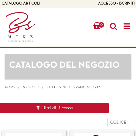
CATALOGO ARTICOLI
ACCESSO - ISCRIVITI
0
Op
CATALOGO DEL NEGOZIO
HOME
NEGOZIO
TUTTI I VINI
FRANCIACORTA
Filtri di Ricerca