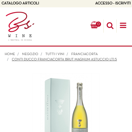
CATALOGO ARTICOLI
ACCESSO - ISCRIVITI
0
Op
HOME
NEGOZIO
TUTTI I VINI
FRANCIACORTA
CONTI DUCCO FRANCIACORTA BRUT MAGNUM ASTUCCIO LT.1.5