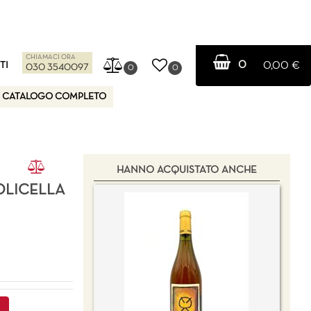
CHIAMACI ORA
0
TI
0,00 €
030 3540097
0
0
CATALOGO COMPLETO
HANNO ACQUISTATO ANCHE
OLICELLA