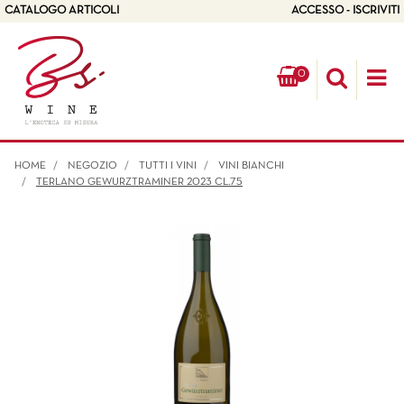
CATALOGO ARTICOLI
ACCESSO - ISCRIVITI
0
Op
HOME
NEGOZIO
TUTTI I VINI
VINI BIANCHI
TERLANO GEWURZTRAMINER 2023 CL.75