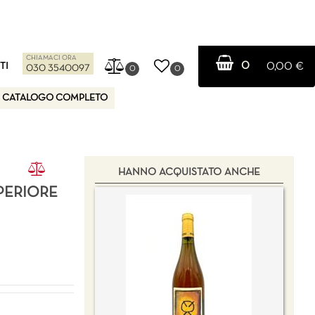
CHIAMACI ORA
0
TI
0,00 €
030 3540097
0
0
CATALOGO COMPLETO
HANNO ACQUISTATO ANCHE
PERIORE