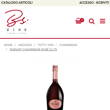
CATALOGO ARTICOLI
ACCESSO - ISCRIVITI
0
Op
HOME
NEGOZIO
TUTTI I VINI
CHAMPAGNE
RUINART CHAMPAGNE ROSÉ CL.75