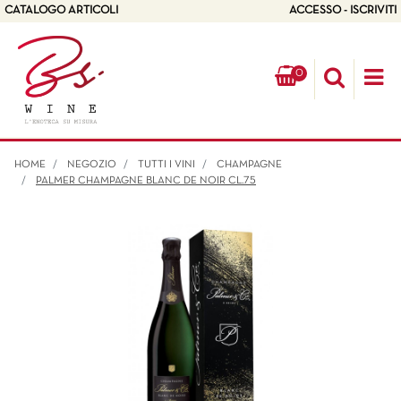
CATALOGO ARTICOLI
ACCESSO - ISCRIVITI
0
Op
HOME
NEGOZIO
TUTTI I VINI
CHAMPAGNE
PALMER CHAMPAGNE BLANC DE NOIR CL.75