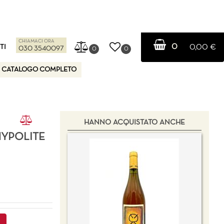
CHIAMACI ORA
0
TI
0,00 €
030 3540097
0
0
CATALOGO COMPLETO
HANNO ACQUISTATO ANCHE
HYPOLITE