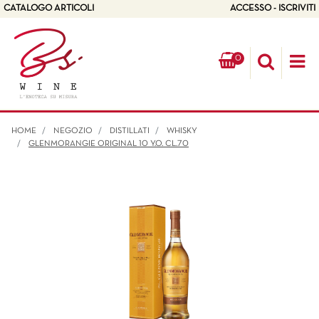
CATALOGO ARTICOLI
ACCESSO - ISCRIVITI
0
Op
HOME
NEGOZIO
DISTILLATI
WHISKY
GLENMORANGIE ORIGINAL 10 Y.O. CL.70