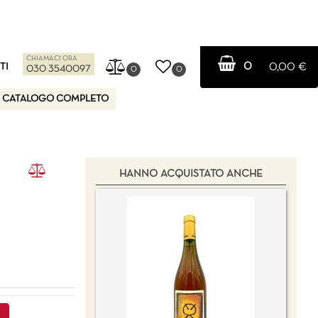
CHIAMACI ORA
0
TI
0,00 €
030 3540097
0
0
CATALOGO COMPLETO
HANNO ACQUISTATO ANCHE