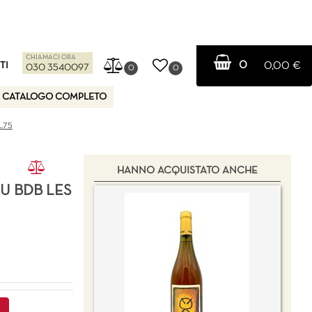
CHIAMACI ORA
0
TI
0,00 €
030 3540097
0
0
CATALOGO COMPLETO
.75
HANNO ACQUISTATO ANCHE
U BDB LES