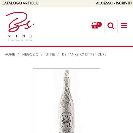
CATALOGO ARTICOLI
ACCESSO - ISCRIVITI
0
Op
HOME
NEGOZIO
BIRRE
DE RANKE XX BITTER CL.75