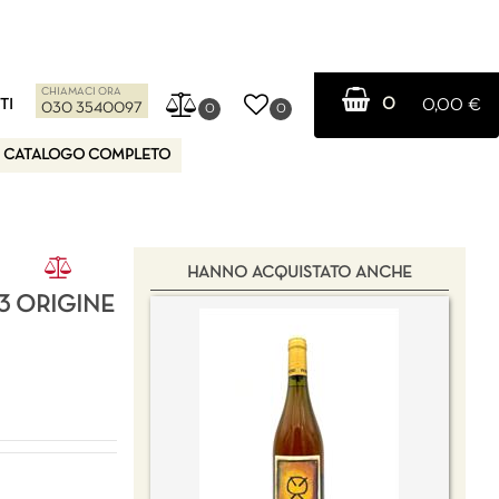
CHIAMACI ORA
0
TI
0,00 €
030 3540097
0
0
CATALOGO COMPLETO
HANNO ACQUISTATO ANCHE
3 ORIGINE