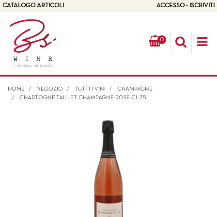
CATALOGO ARTICOLI
ACCESSO - ISCRIVITI
0
Op
HOME
NEGOZIO
TUTTI I VINI
CHAMPAGNE
CHARTOGNE-TAILLET CHAMPAGNE ROSE CL.75