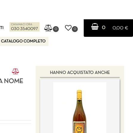
CHIAMACI ORA
0
TI
0,00 €
030 3540097
0
0
CATALOGO COMPLETO
HANNO ACQUISTATO ANCHE
ZA NOME