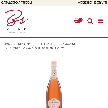
CATALOGO ARTICOLI
ACCESSO - ISCRIVITI
0
Op
HOME
NEGOZIO
TUTTI I VINI
CHAMPAGNE
AUTREAU CHAMPAGNE ROSÈ BRUT CL.75