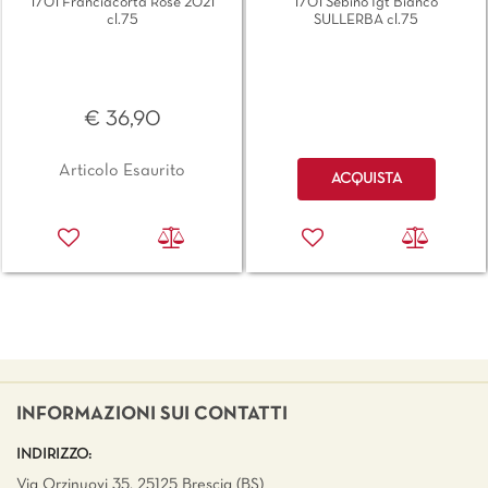
1701 Franciacorta Rosè 2021
1701 Sebino Igt Bianco
cl.75
SULLERBA cl.75
€ 36,90
Quantità
Articolo Esaurito
ACQUISTA
INFORMAZIONI SUI CONTATTI
INDIRIZZO:
Via Orzinuovi 35, 25125 Brescia (BS)