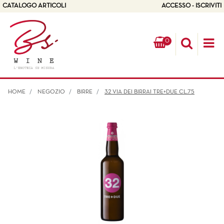
CATALOGO ARTICOLI
ACCESSO - ISCRIVITI
0
Op
HOME
NEGOZIO
BIRRE
32 VIA DEI BIRRAI TRE+DUE CL.75